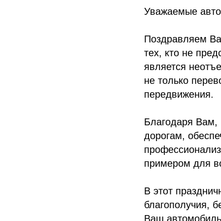
Уважаемые авто
Поздравляем Ва
тех, кто не пре
является неотъе
не только перев
передвижения.
Благодаря Вам,
дорогам, обесп
профессионализм
примером для вс
В этот празднич
благополучия, б
Ваш автомобиль 