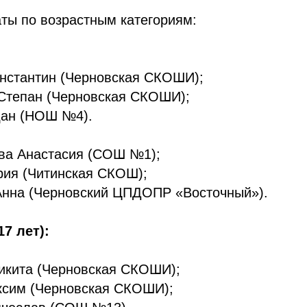
ты по возрастным категориям:
:
онстантин (Черновская СКОШИ);
 Степан (Черновская СКОШИ);
дан (НОШ №4).
ва Анастасия (СОШ №1);
рия (Читинская СКОШ);
Анна (Черновский ЦПДОПР «Восточный»).
7 лет):
икита (Черновская СКОШИ);
ксим (Черновская СКОШИ);