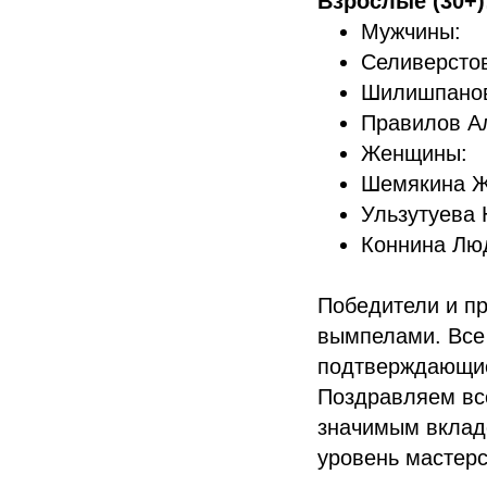
Взрослые (30+)
Мужчины:
Селиверстов
Шилишпанов 
Правилов Ал
Женщины:
Шемякина Жа
Ульзутуева 
Коннина Люд
Победители и п
вымпелами. Все
подтверждающие
Поздравляем вс
значимым вкладо
уровень мастерс