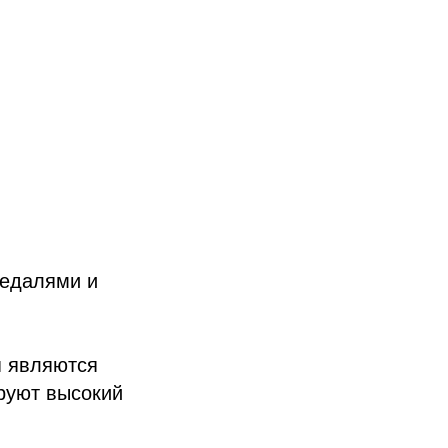
медалями и
,
я являются
руют высокий