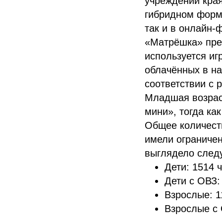
учреждений края
гибридном форма
так и в онлайн-
«Матрёшка» пред
используется иг
облачённых в н
соответствии с 
Младшая возрас
мини», тогда ка
Общее количеств
имели ограничен
выглядело след
Дети: 1514 
Дети с ОВЗ:
Взрослые: 1
Взрослые с 