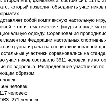
. Второй этап, финальный, состоялся с 11 по 2
те, который позволил объединить участников 
форматах.
ставляет собой комплексную настольную игру,
ровой стол и тематические фигурки в виде матр
ациональную одежду. Соревнования проводилис
регламентом Федерации настольных спортивных
тная группа играла на специализированной до
к остальные участники соревновались на станда
о участников составило 3511 человек, из кото
ия по здоровью. Распределение участников по
ующим образом:
человек;
 609 человек;
117 человек;
ОВЗ: 271 человек.