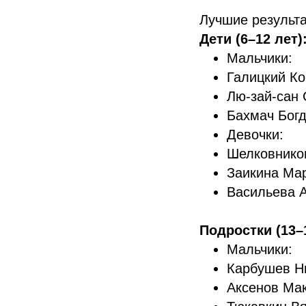
Лучшие результа
Дети (6–12 лет)
Мальчики:
Галицкий К
Лю-зай-сан
Бахмач Бог
Девочки:
Шелковнико
Заикина Ма
Васильева 
Подростки (13–1
Мальчики:
Карбушев Н
Аксенов Ма