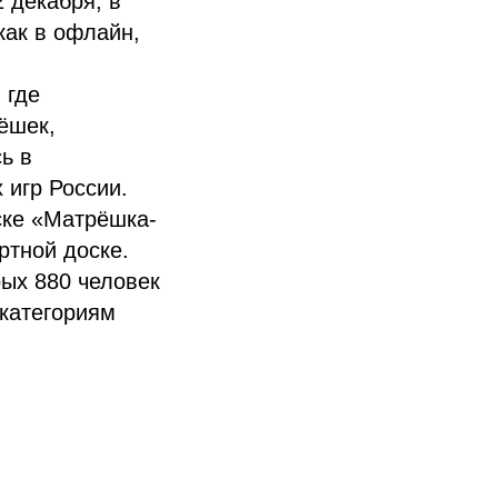
2 декабря, в
как в офлайн,
 где
ёшек,
ь в
 игр России.
ске «Матрёшка-
ртной доске.
рых 880 человек
 категориям