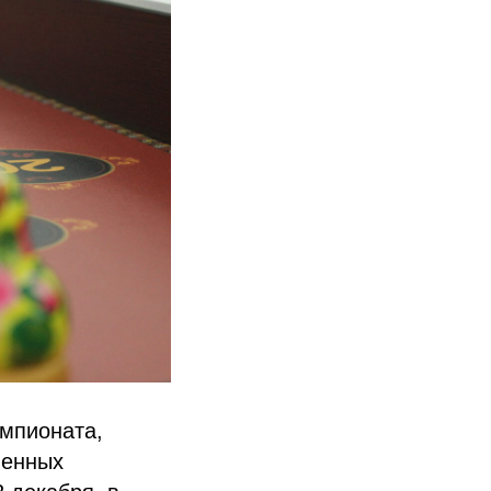
емпионата,
венных