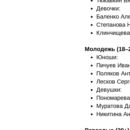
Тюкавкин В
Девочки:
Баленко Ал
Степанова 
Клинчищева
Молодежь (18–2
Юноши:
Пичуев Иван
Поляков Ант
Лесков Серг
Девушки:
Пономарева 
Муратова Да
Никитина А