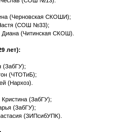
ячеслав (СОШ №13).
ена (Черновская СКОШИ);
Настя (СОШ №33);
 Диана (Читинская СКОШ).
9 лет):
 (ЗабГУ);
он (ЧТОТиБ);
ей (Нархоз).
Кристина (ЗабГУ);
рья (ЗабГУ);
настасия (ЗИПсибУПК).