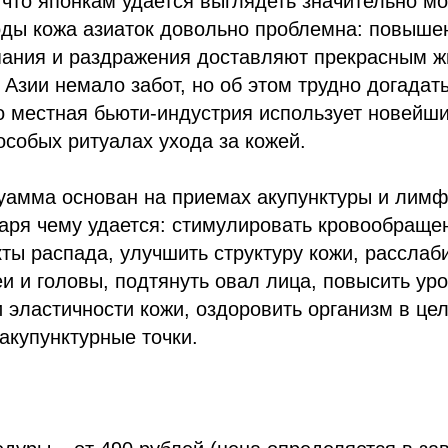
 что японкам удается выглядеть значительно мо
оды кожа азиаток довольно проблемна: повыше
пания и раздражения доставляют прекрасным 
 Азии немало забот, но об этом трудно догадать
то местная бьюти-индустрия использует новейш
 особых ритуалах ухода за кожей.
уамма основан на приемах акупунктуры и лим
аря чему удается: стимулировать кровообраще
кты распада, улучшить структуру кожи, рассла
и и головы, подтянуть овал лица, повысить ур
 эластичности кожи, оздоровить организм в це
акупунктурные точки.