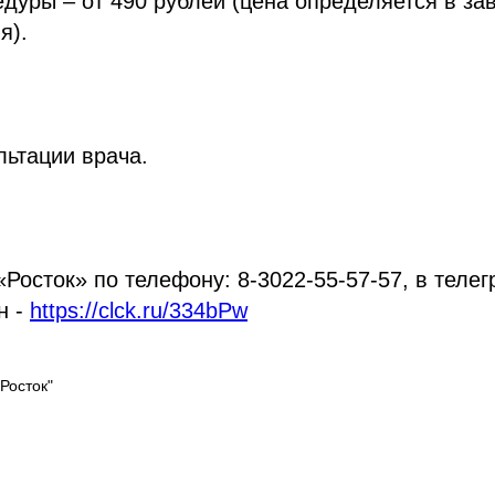
дуры – от 490 рублей (цена определяется в за
я).
льтации врача.
«Росток» по телефону: 8-3022-55-57-57, в телег
н -
https://clck.ru/334bPw
Росток"