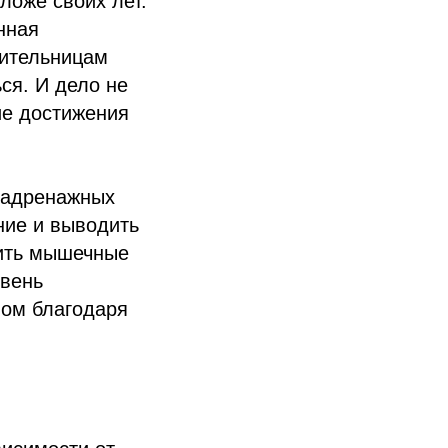
ложе своих лет.
нная
жительницам
ся. И дело не
ие достижения
фадренажных
ние и выводить
бить мышечные
овень
лом благодаря