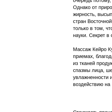
очередь потому,
Однако от прир
жирность, высы
стран Восточной
только в том, ч
науки. Секрет в
Массаж Кейро К
приемах, благод
из тканей проду
спазмы лица, ше
увлажненности и
воздействию на 