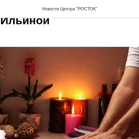
онского массажа Кейро К
Новости Центра "РОСТОК"
 Ильиной