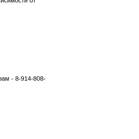
висимости от
рам - 8-914-808-