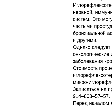
Иглорефлексоте
нервной, иммунн
систем. Это мог
частыми простуд
бронхиальной ас
и другими.
Однако следует 
онкологические 
заболевания кро
Стоимость проц
иглорефлексоте
микро-иглорефл
Записаться на п
914–808–57–57.
Перед началом л