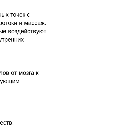
ных точек с
ротоки и массаж.
рые воздействуют
утренних
ов от мозга к
едующим
еств;