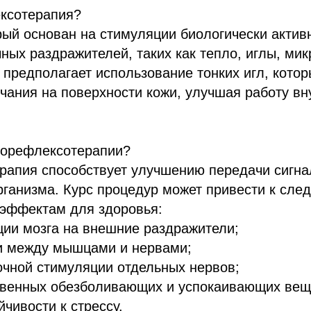
ексотерапия?
рый основан на стимуляции биологически актив
ых раздражителей, таких как тепло, иглы, мик
предполагает использование тонких игл, кото
чания на поверхности кожи, улучшая работу вн
глорефлексотерапии?
апия способствует улучшению передачи сигнал
рганизма. Курс процедур может привести к сл
эффектам для здоровья:
ции мозга на внешние раздражители;
и между мышцами и нервами;
очной стимуляции отдельных нервов;
твенных обезболивающих и успокаивающих вещ
чивости к стрессу.