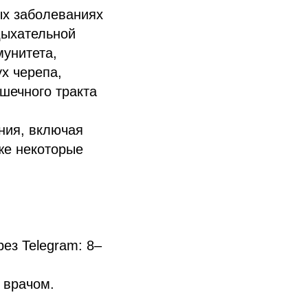
ых заболеваниях
дыхательной
мунитета,
х черепа,
шечного тракта
ния, включая
же некоторые
ез Telegram: 8–
 врачом.