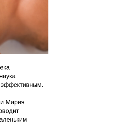
века
наука
а эффективным.
ии Мария
оводит
маленьким