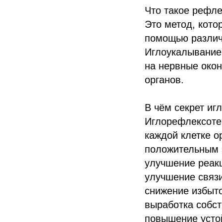
Что такое рефл
Это метод, кото
помощью различн
Иглоукалывание 
на нервные окон
органов.
В чём секрет и
Иглорефлексотер
каждой клетке о
положительным 
улучшение реак
улучшение связ
снижение избыт
выработка собс
повышение устой