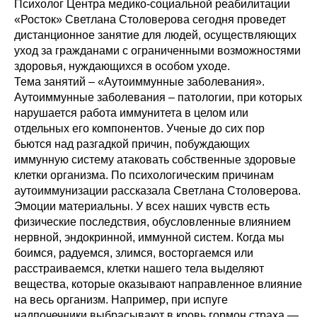
Психолог Центра медико-социальной реабилитации
«Росток» Светлана Столоверова сегодня проведет
дистанционное занятие для людей, осуществляющих
уход за гражданами с ограниченными возможностями
здоровья, нуждающихся в особом уходе.
Тема занятий – «Аутоиммунные заболевания».
Аутоиммунные заболевания – патологии, при которых
нарушается работа иммунитета в целом или
отдельных его компонентов. Ученые до сих пор
бьются над разгадкой причин, побуждающих
иммунную систему атаковать собственные здоровые
клетки организма. По психологическим причинам
аутоиммунизации рассказала Светлана Столоверова.
Эмоции материальны. У всех наших чувств есть
физические последствия, обусловленные влиянием
нервной, эндокринной, иммунной систем. Когда мы
боимся, радуемся, злимся, восторгаемся или
расстраиваемся, клетки нашего тела выделяют
вещества, которые оказывают направленное влияние
на весь организм. Например, при испуге
надпочечники выбрасывают в кровь гормон страха —