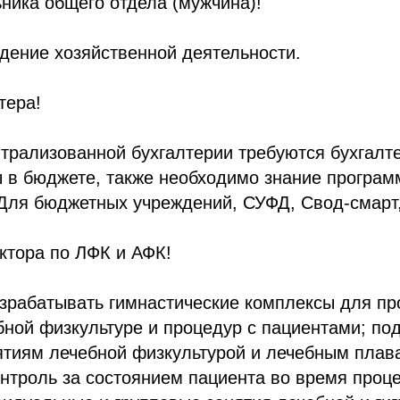
ника общего отдела (мужчина)!
дение хозяйственной деятельности.
тера!
трализованной бухгалтерии требуются бухгалт
ы в бюджете, также необходимо знание програ
 Для бюджетных учреждений, СУФД, Свод-смарт,
ктора по ЛФК и АФК!
азрабатывать гимнастические комплексы для п
бной физкультуре и процедур с пациентами; по
ятиям лечебной физкультурой и лечебным плав
нтроль за состоянием пациента во время проц