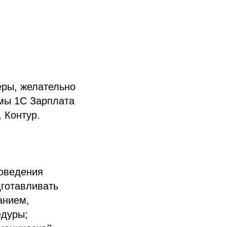
еры, желательно
ммы 1С Зарплата
 Контур.
роведения
дготавливать
анием,
едуры;