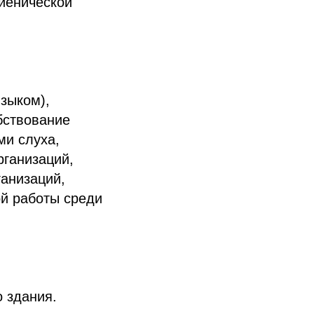
гиенической
зыком),
бствование
ми слуха,
рганизаций,
ганизаций,
ой работы среди
 здания.