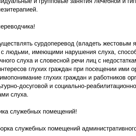
идуальные и групповые занятия лечебной и ги
незитерапией.
переводчика!
уществлять сурдоперевод (владеть жестовым я
 с людьми, имеющими нарушения слуха, спосо
чного слуха и словесной речи лиц с недостатка
нтересов глухих граждан при посещении ими о
имопонимание глухих граждан и работников ор
ьтурно-досуговой и социально-реабилитационн
ами слуха.
ика служебных помещений!
борка служебных помещений административного