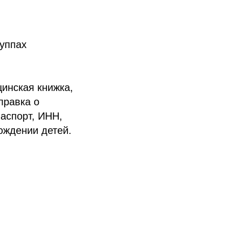
руппах
инская книжка,
правка о
паспорт, ИНН,
ождении детей.