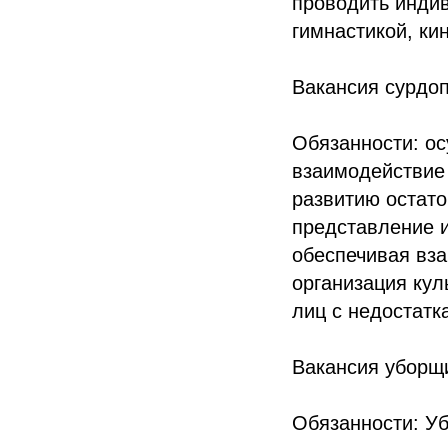
проводить индив
гимнастикой, ки
Вакансия сурдо
Обязанности: ос
взаимодействие
развитию остато
представление и
обеспечивая вза
организация кул
лиц с недостатк
Вакансия уборщ
Обязанности: У