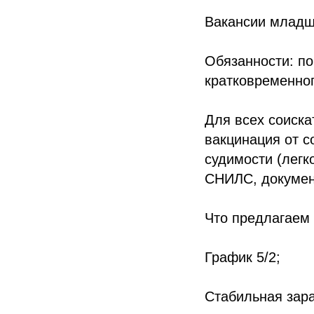
Вакансии младш
Обязанности: по
кратковременног
Для всех соиска
вакцинация от c
судимости (легко
СНИЛС, документ
Что предлагаем
График 5/2;
Стабильная зара