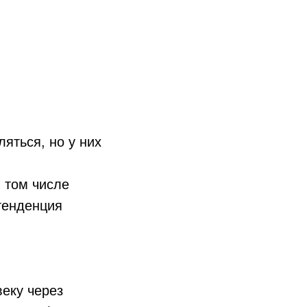
яться, но у них
в том числе
тенденция
еку через