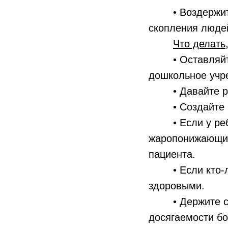
• Воздержитесь
скопления люде
Что делать
• Оставляйте б
дошкольное учр
• Давайте ребе
• Создайте бол
• Если у ребен
жаропонижающие 
пациента.
• Если кто-либ
здоровыми.
• Держите салф
досягаемости бо