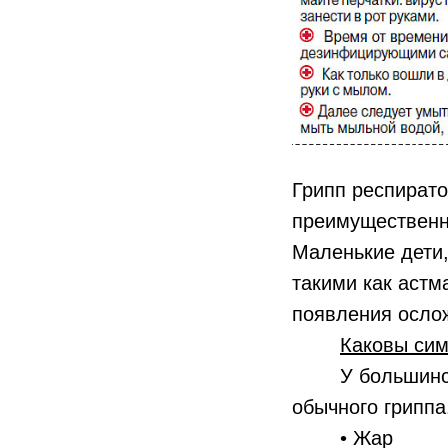
Грипп респирато
преимущественн
Маленькие дети
такими как астм
появления осло
Каковы си
У большинства
обычного гриппа
• Жар