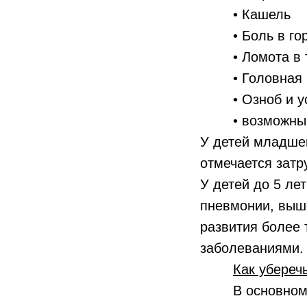
• Кашель
• Боль в гор
• Ломота в т
• Головная 
• Озноб и ус
• возможны р
У детей младшег
отмечается затр
У детей до 5 ле
пневмонии, выше
развития более 
заболеваниями.
Как убереч
В основном вир