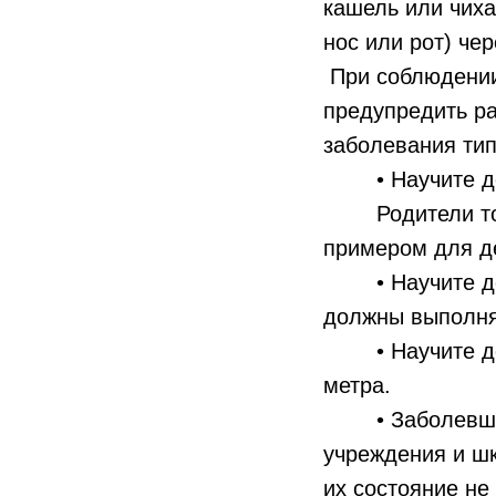
кашель или чиха
нос или рот) че
При соблюдении 
предупредить р
заболевания тип
• Научите дете
Родители тоже 
примером для д
• Научите дете
должны выполнят
• Научите дете
метра.
• Заболевшие 
учреждения и шк
их состояние не