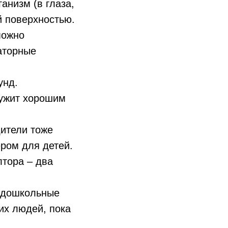
анизм (в глаза,
й поверхностью.
можно
аторные
унд.
ужит хорошим
ители тоже
ром для детей.
тора – два
 дошкольные
их людей, пока