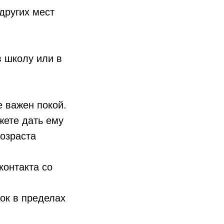
других мест
 школу или в
 важен покой.
жете дать ему
озраста
онтакта со
к в пределах