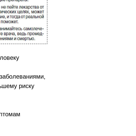
еловеку
 заболеваниями,
льшему риску
птомам