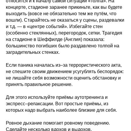
относится и к началу самой ситуации «толпа». На
концерте, стадионе заранее прикиньте, как вы будете
выходить (вовсе не обязательно тем же путём, что
вошли). Старайтесь не оказаться у сцены, раздевалки
и т.д. — в «центре событий». Избегайте стен
(особенно стеклянных), перегородок, сетки. Трагедия
на стадионе в Шеффилде (Англия) показала:
большинство погибших было раздавлено толпой на
заградительных стенках.
Если паника началась из–за террористического акта,
не спешите своим движением усугублять беспорядок:
не лишайте себя возможности оценить обстановку и
принять правильное решение.
Для этого используйте приёмы аутотренинга и
экспресс–релаксации. Вот простые приёмы, из
которых надо выбрать наиболее близкие для себя.
Ровное дыхание помогает ровному поведению.
Сделайте несколько вдохов и выдохов.