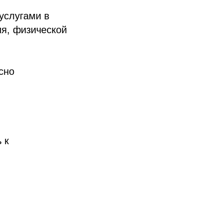
услугами в
я, физической
сно
 к