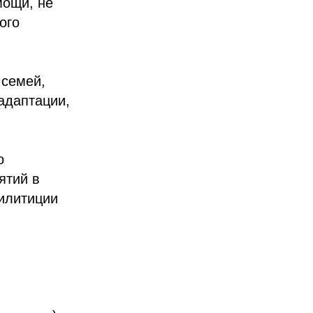
мощи, не
ого
 семей,
адаптации,
о
ятий в
илитиции