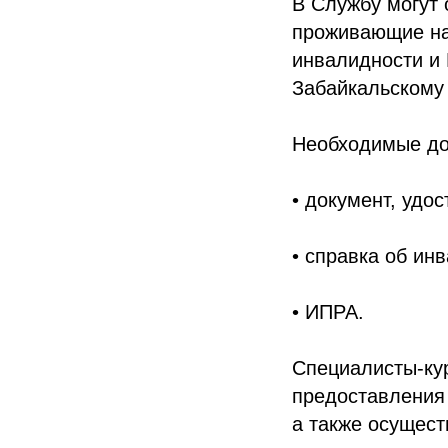
В Службу могут 
проживающие на
инвалидности и
Забайкальскому
Необходимые до
• документ, удо
• справка об ин
• ИПРА.
Специалисты-ку
предоставления 
а также осущест