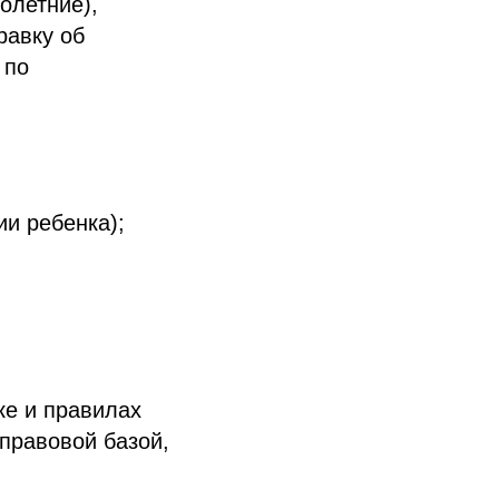
олетние),
равку об
 по
ии ребенка);
ке и правилах
правовой базой,