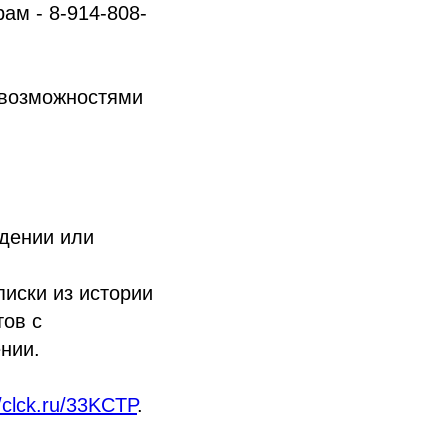
рам - 8-914-808-
 возможностями
ждении или
иски из истории
тов с
нии.
//clck.ru/33KCTP
.