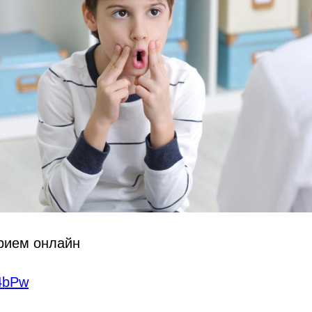
прием онлайн
34bPw